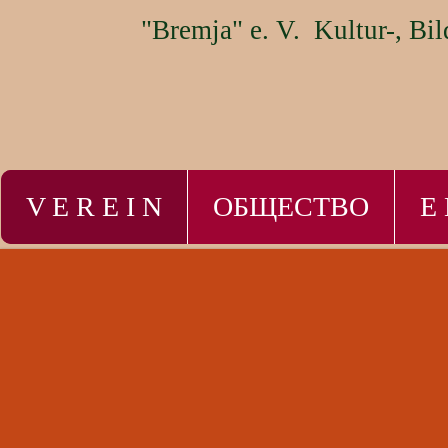
"Bremja" e. V.
Kultur-, B
V E R E I N
ОБЩЕСТВО
E 